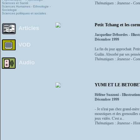
Thématiques : Jeunesse - Cont
Sciences et Santé
Sciences Humaines - Ethnologie -
Sociologie
Sciences politiques et sociales
Petit Tchang et les cor
Articles
Jacqueline Débordes - Illust
Décembre 1999
VOD
La fin du jour approchait. Peti
Guilin. Absorbé par ses pensées,
Thématiques : Jeunesse - Cont
Audio
YUMI ET LE BETOBE
Hélène Suzzoni - Illustrati
Décembre 1999
- Je n'irai pas chez grand-mère
moustiques et des grenouilles q
jeux vidéo. C'est a...
Thématiques : Jeunesse - Histo