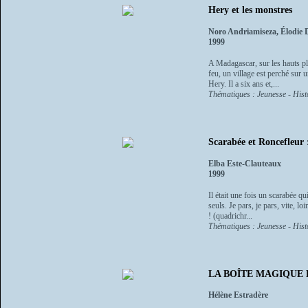
Hery et les monstres
Noro Andriamiseza, Élodie 
1999
A Madagascar, sur les hauts pla
feu, un village est perché sur u
Hery. Il a six ans et,...
Thématiques : Jeunesse - Histo
Scarabée et Roncefleur 
Elba Este-Clauteaux
1999
Il était une fois un scarabée qu
seuls. Je pars, je pars, vite, l
! (quadrichr...
Thématiques : Jeunesse - Histo
LA BOÎTE MAGIQUE
Hélène Estradère