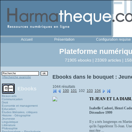
Accueil
Présentation
Configuration requise
Plateforme numériqu
71905 ebooks | 23369 articles | 158
Ebooks dans le bouquet : Jeun
>Recherche avancée
1044 résultats
Ebooks
100
101
102
103
104
Beaux-arts
TI-JEAN ET LA DIABL
Communication
Droit
Economie et management
Isabelle Cadoré, Henri Cado
Education
Études littéraires, critiques
Décembre 1999
Histoire - Géographie
Jeunesse
Il y a très longtemps en Martin
Linguistique
Littérature
qu'ils l'appelèrent Ti-Jean. Une
Philosophie
moi être ...
Psychanalyse – Psychologie