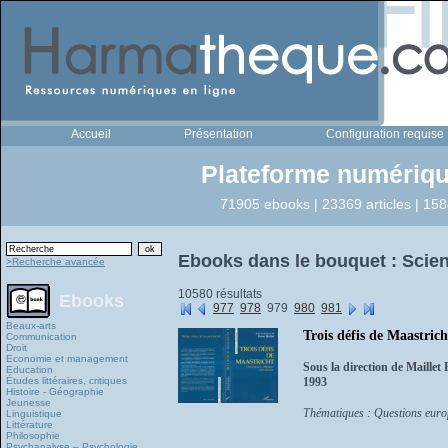
Accueil
Présentation
Configuration requise
Plateforme numériqu
71905 ebooks | 23369 articles | 158
Ebooks dans le bouquet : Scien
>Recherche avancée
10580 résultats
Ebooks
977
978
979
980
981
Beaux-arts
Trois défis de Maastrich
Communication
Droit
Economie et management
Sous la direction de Maillet 
Education
Études littéraires, critiques
1993
Histoire - Géographie
Jeunesse
Thématiques : Questions euro
Linguistique
Littérature
Philosophie
Psychanalyse – Psychologie