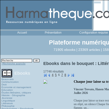
Accueil
Présentation
Configuration requise
Plateforme numériqu
71905 ebooks | 23369 articles | 158
Ebooks dans le bouquet : Littér
>Recherche avancée
17746 résultats
Ebooks
4
5
6
7
8
Beaux-arts
Chaque jour laisse sa tr
Communication
Droit
Economie et management
Vincent Trovato, Hanen Ma
Education
Études littéraires, critiques
Juillet 2026
Histoire - Géographie
Jeunesse
Chaque jour laisse sa trace rec
Linguistique
Littérature
un objet, un silence.Chaque fra
Philosophie
flamme, un...
Psychanalyse – Psychologie