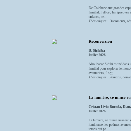
De Colobane aux grandes capita
familial, l’effort, les épreuv
enfance, se...
Thématiques : Documents, réc
Reconversion
D. Sirikiba
Juillet 2026
Aboubacar Sidiki est né dans un
familial pour explorer le mon
aventuriers, il s...
Thématiques : Romans, nouvel
La lumière, ce mince ru
Cristan Liviu Burada, Dian
Juillet 2026
La lumière, ce mince ruisseau ex
lumineuse, les poèmes avancent 
temps qui pa...