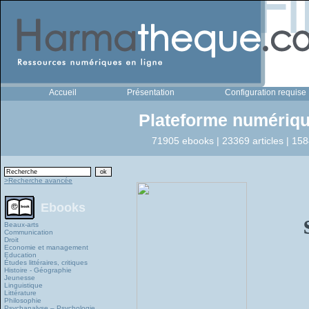
Accueil
Présentation
Configuration requise
Plateforme numériqu
71905 ebooks | 23369 articles | 158
>Recherche avancée
Ebooks
Beaux-arts
Communication
Droit
Economie et management
Education
Études littéraires, critiques
Histoire - Géographie
Jeunesse
Linguistique
Littérature
Philosophie
Psychanalyse – Psychologie