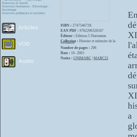
Sciences et Santé
Sciences Humaines - Ethnologie -
Sociologie
E
Sciences politiques et sociales
dé
ISBN :
274754673X
Articles
EAN PDF :
9782296326347
X
Éditeur :
Editions L'Harmattan
Collection :
Histoire et mémoire de la
l'
formation
VOD
Nombre de pages :
296
é
Date :
10- 2003
Notice :
UNIMARC
|
MARC21
Audio
a
dé
su
X
hi
a 
gl
mo