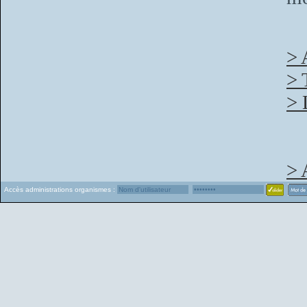
> 
> 
> 
> 
Accès administrations organismes :