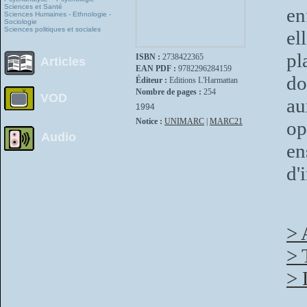
Sciences et Santé
en
Sciences Humaines - Ethnologie -
Sociologie
Sciences politiques et sociales
el
pl
ISBN :
2738422365
Articles
EAN PDF :
9782296284159
do
Éditeur :
Editions L'Harmattan
Nombre de pages :
254
VOD
au
1994
Notice :
UNIMARC
|
MARC21
op
Audio
e
d'
> 
> 
> 