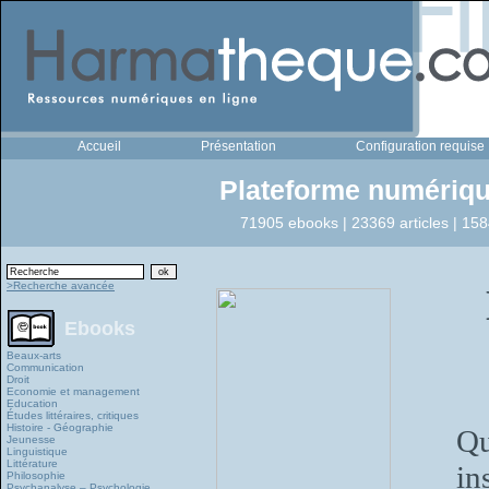
Accueil
Présentation
Configuration requise
Plateforme numériqu
71905 ebooks | 23369 articles | 158
>Recherche avancée
Ebooks
Beaux-arts
Communication
Droit
Economie et management
Education
Études littéraires, critiques
Histoire - Géographie
Qu
Jeunesse
Linguistique
Littérature
in
Philosophie
Psychanalyse – Psychologie