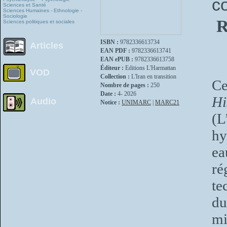
c
Sciences et Santé
Sciences Humaines - Ethnologie -
Sociologie
R
Sciences politiques et sociales
ISBN :
9782336613734
Articles
EAN PDF :
9782336613741
EAN ePUB :
9782336613758
Éditeur :
Editions L'Harmattan
VOD
Collection :
L'Iran en transition
Ce
Nombre de pages :
250
Date :
4- 2026
Hi
Audio
Notice :
UNIMARC
|
MARC21
(L
hy
ea
ré
te
du
mi