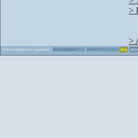
> 
> 
> 
Accès administrations organismes :