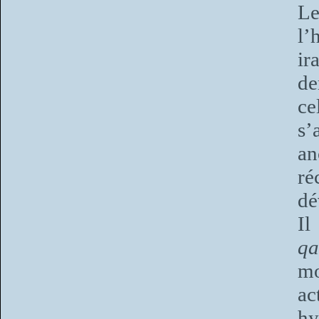
Le
l’
ir
de
ce
s’
an
ré
dé
Il
q
m
ac
hy