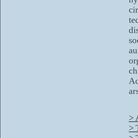
ci
te
di
so
a
o
ch
Ac
ar
> 
> 