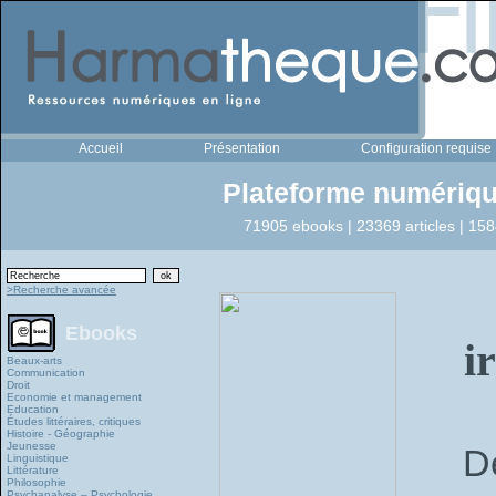
Accueil
Présentation
Configuration requise
Plateforme numériqu
71905 ebooks | 23369 articles | 158
>Recherche avancée
Ebooks
i
Beaux-arts
Communication
Droit
Economie et management
Education
Études littéraires, critiques
Histoire - Géographie
Jeunesse
D
Linguistique
Littérature
Philosophie
Psychanalyse – Psychologie