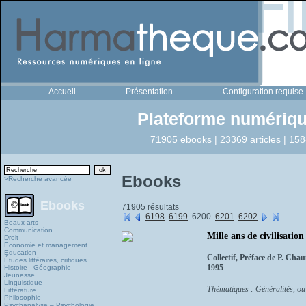
Accueil
Présentation
Configuration requise
Plateforme numériqu
71905 ebooks | 23369 articles | 158
Ebooks
>Recherche avancée
Ebooks
71905 résultats
6198
6199
6200
6201
6202
Beaux-arts
Communication
Mille ans de civilisati
Droit
Economie et management
Education
Collectif, Préface de P. Cha
Études littéraires, critiques
1995
Histoire - Géographie
Jeunesse
Linguistique
Thématiques : Généralités, ou
Littérature
Philosophie
Psychanalyse – Psychologie