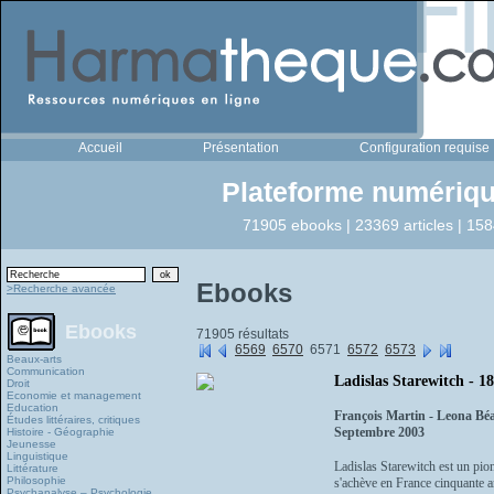
Accueil
Présentation
Configuration requise
Plateforme numériqu
71905 ebooks | 23369 articles | 158
Ebooks
>Recherche avancée
Ebooks
71905 résultats
6569
6570
6571
6572
6573
Beaux-arts
Communication
Ladislas Starewitch - 1
Droit
Economie et management
Education
François Martin - Leona Béa
Études littéraires, critiques
Septembre 2003
Histoire - Géographie
Jeunesse
Linguistique
Ladislas Starewitch est un pio
Littérature
Philosophie
s'achève en France cinquante an
Psychanalyse – Psychologie