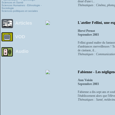
doué d'une t...
Sciences et Santé
Thématiques : Cinéma, photo
Sciences Humaines - Ethnologie -
Sociologie
Sciences politiques et sociales
Articles
L'atelier Fellini, une e
Hervé Pernot
Septembre 2003
VOD
Fellini grand maître du fantas
d'ambiances merveilleuses ! Tout
de cinéaste, il...
Audio
Thématiques : Communication
Fabienne - Les négligenc
Ann Voisin
Septembre 2003
Fabienne a dix-sept ans et souf
l'établissement alors que l'élè
Thématiques : Santé, médecin