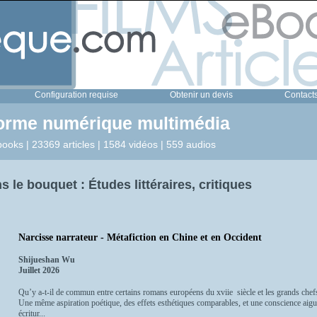
Configuration requise
Obtenir un devis
Contact
forme numérique multimédia
ooks | 23369 articles | 1584 vidéos | 559 audios
 le bouquet : Études littéraires, critiques
Narcisse narrateur - Métafiction en Chine et en Occident
Shijueshan Wu
Juillet 2026
Qu’y a-t-il de commun entre certains romans européens du xviie siècle et les grands che
Une même aspiration poétique, des effets esthétiques comparables, et une conscience aiguë 
écritur...