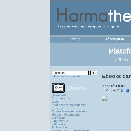
Accueil
Présentation
Plate
71905 eb
Ebooks dans
>Recherche avancée
3733 résultats
Ebooks
1
2
3
4
5
Beaux-arts
Communication
Droit
Economie et management
Education
Études littéraires, critiques
Histoire - Géographie
Jeunesse
Linguistique
Littérature
Philosophie
Psychanalyse – Psychologie