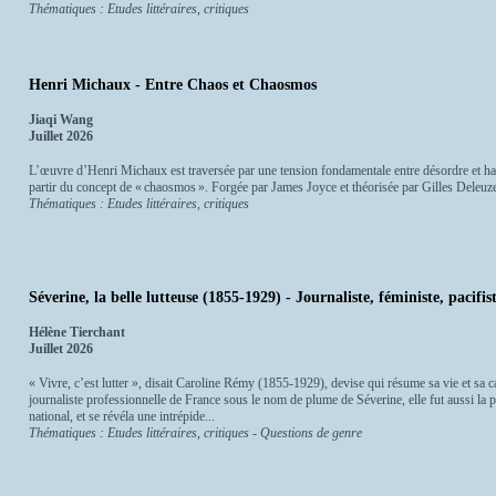
Thématiques : Etudes littéraires, critiques
Henri Michaux - Entre Chaos et Chaosmos
Jiaqi Wang
Juillet 2026
L’œuvre d’Henri Michaux est traversée par une tension fondamentale entre désordre et ha
partir du concept de « chaosmos ». Forgée par James Joyce et théorisée par Gilles Deleuze et
Thématiques : Etudes littéraires, critiques
Séverine, la belle lutteuse (1855-1929) - Journaliste, féministe, pacifis
Hélène Tierchant
Juillet 2026
« Vivre, c’est lutter », disait Caroline Rémy (1855-1929), devise qui résume sa vie et sa
journaliste professionnelle de France sous le nom de plume de Séverine, elle fut aussi la
national, et se révéla une intrépide...
Thématiques : Etudes littéraires, critiques - Questions de genre