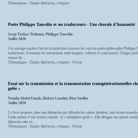
Thématiques : Etudes littéraires, critiques
Poète Philippe Tancelin et ses traducteurs - Une chorale d’humanité
Sevgi Türker-Terlemez, Philippe Tancelin
Juillet 2026
Cet ouvrage explore l'art de la traduction à travers les voix du poète-philosophe Philippe 
traductions, il examine les interactions entre langues, cultures et consciences. Chaque poè
espace de ...
Thématiques : Etudes littéraires, critiques - Poésie
Essai sur la transmission et la transmutation transgénérationnelles c
gelée »
Natalia Abdel Fattah, Hubert Landier, Rico Sneller
Juillet 2026
Ce livre propose, dans une démarche qui déborde les cadres linéaires, une lecture transdisc
Celan autour d’une notion centrale : la « métaphore-gelée ». Elle désigne une parole conde
déposent sans se...
Thématiques : Etudes littéraires, critiques - Poésie