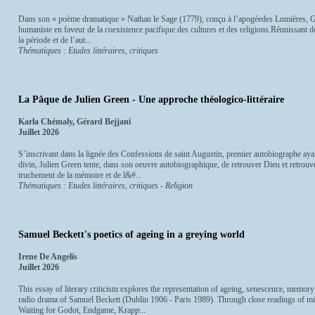
Dans son « poème dramatique » Nathan le Sage (1779), conçu à l’apogéedes Lumières, G.
humaniste en faveur de la coexistence pacifique des cultures et des religions.Réunissant d
la période et de l’aut...
Thématiques : Etudes littéraires, critiques
La Pâque de Julien Green - Une approche théologico-littéraire
Karla Chémaly, Gérard Bejjani
Juillet 2026
S’inscrivant dans la lignée des Confessions de saint Augustin, premier autobiographe ayan
divin, Julien Green tente, dans son oeuvre autobiographique, de retrouver Dieu et retrou
truchement de la mémoire et de l&#...
Thématiques : Etudes littéraires, critiques - Religion
Samuel Beckett's poetics of ageing in a greying world
Irene De Angelis
Juillet 2026
This essay of literary criticism explores the representation of ageing, senescence, memory 
radio drama of Samuel Beckett (Dublin 1906 - Paris 1989). Through close readings of 
Waiting for Godot, Endgame, Krapp̵...