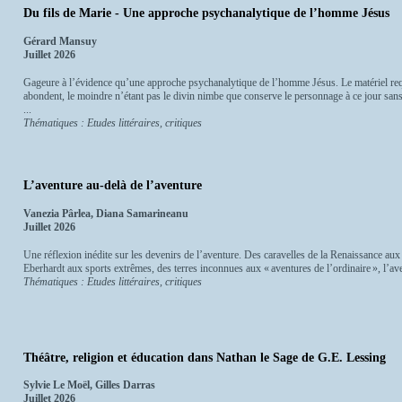
Du fils de Marie - Une approche psychanalytique de l’homme Jésus
Gérard Mansuy
Juillet 2026
Gageure à l’évidence qu’une approche psychanalytique de l’homme Jésus. Le matériel requi
abondent, le moindre n’étant pas le divin nimbe que conserve le personnage à ce jour san
...
Thématiques : Etudes littéraires, critiques
L’aventure au-delà de l’aventure
Vanezia Pârlea, Diana Samarineanu
Juillet 2026
Une réflexion inédite sur les devenirs de l’aventure. Des caravelles de la Renaissance au
Eberhardt aux sports extrêmes, des terres inconnues aux « aventures de l’ordinaire », l’av
Thématiques : Etudes littéraires, critiques
Théâtre, religion et éducation dans Nathan le Sage de G.E. Lessing
Sylvie Le Moël, Gilles Darras
Juillet 2026