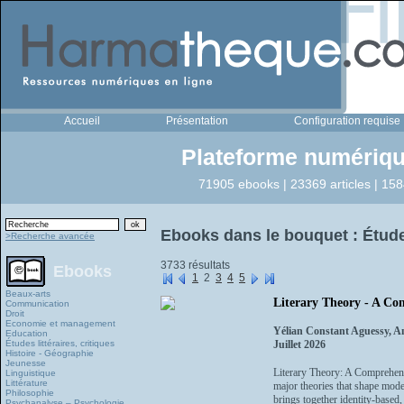
Accueil
Présentation
Configuration requise
Plateforme numériqu
71905 ebooks | 23369 articles | 158
Ebooks dans le bouquet : Études 
>Recherche avancée
3733 résultats
Ebooks
1
2
3
4
5
Beaux-arts
Literary Theory - A Com
Communication
Droit
Economie et management
Yélian Constant Aguessy, 
Education
Études littéraires, critiques
Juillet 2026
Histoire - Géographie
Jeunesse
Literary Theory: A Comprehensi
Linguistique
Littérature
major theories that shape mode
Philosophie
brings together identity-based, 
Psychanalyse – Psychologie