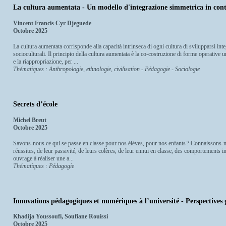
La cultura aumentata - Un modello d'integrazione simmetrica in conte
Vincent Francis Cyr Djeguede
Octobre 2025
La cultura aumentata corrisponde alla capacità intrinseca di ogni cultura di svilupparsi int
socioculturali. Il principio della cultura aumentata è la co-costruzione di forme operative 
e la riappropriazione, per ...
Thématiques : Anthropologie, ethnologie, civilisation - Pédagogie - Sociologie
Secrets d’école
Michel Breut
Octobre 2025
Savons-nous ce qui se passe en classe pour nos élèves, pour nos enfants ? Connaissons-no
réussites, de leur passivité, de leurs colères, de leur ennui en classe, des comportements i
ouvrage à réaliser une a...
Thématiques : Pédagogie
Innovations pédagogiques et numériques à l’université - Perspectives g
Khadija Youssoufi, Soufiane Rouissi
Octobre 2025