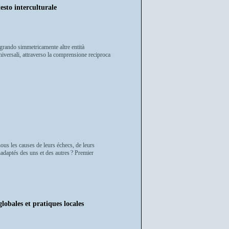
sto interculturale
egrando simmetricamente altre entità
universali, attraverso la comprensione reciproca
us les causes de leurs échecs, de leurs
nadaptés des uns et des autres ? Premier
lobales et pratiques locales