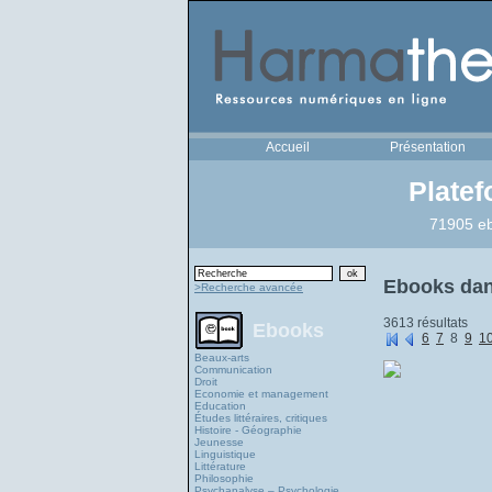
Accueil
Présentation
Plate
71905 eb
Ebooks dan
>Recherche avancée
3613 résultats
Ebooks
6
7
8
9
1
Beaux-arts
Communication
Droit
Economie et management
Education
Études littéraires, critiques
Histoire - Géographie
Jeunesse
Linguistique
Littérature
Philosophie
Psychanalyse – Psychologie