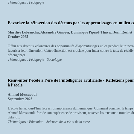
Thématiques : Pédagogie
Favoriser la réinsertion des détenus par les apprentissages en milieu c
Marylise Lebranchu, Alexandre Ginoyer, Dominique Pipard-Thavez, Jean Rochet
Octobre 2025
Offrir aux détenus volontaires des opportunités d’apprentissages utiles pendant leur incarc
favoriser leur réinsertion. Cette réinsertion est cruciale pour lutter contre le taux de récidi
désengorger...
Thématiques : Pédagogie - Sociologie
Réinventer l’école à l’ère de l’intelligence artificielle - Réflexions 
à l’école
Ahmed Messaoudi
Septembre 2025
L’école fait aujourd’hui face à l’omniprésence du numérique. Comment concilier le temps d
Ahmed Messaoudi, fort de son expérience de proviseur, observe les tensions : troubles d
défis d...
Thématiques : Education - Sciences de la vie et de la terre