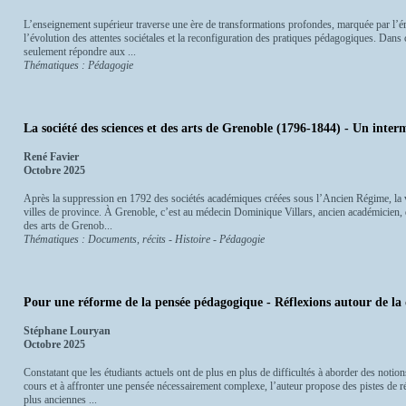
L’enseignement supérieur traverse une ère de transformations profondes, marquée par l’
l’évolution des attentes sociétales et la reconfiguration des pratiques pédagogiques. Dans 
seulement répondre aux ...
Thématiques : Pédagogie
La société des sciences et des arts de Grenoble (1796-1844) - Un inte
René Favier
Octobre 2025
Après la suppression en 1792 des sociétés académiques créées sous l’Ancien Régime, la vi
villes de province. À Grenoble, c’est au médecin Dominique Villars, ancien académicien, q
des arts de Grenob...
Thématiques : Documents, récits - Histoire - Pédagogie
Pour une réforme de la pensée pédagogique - Réflexions autour de la d
Stéphane Louryan
Octobre 2025
Constatant que les étudiants actuels ont de plus en plus de difficultés à aborder des notions
cours et à affronter une pensée nécessairement complexe, l’auteur propose des pistes de r
plus anciennes ...