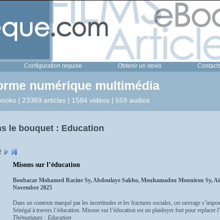
Configuration requise
Obtenir un devis
Contact
forme numérique multimédia
ooks | 23369 articles | 1584 vidéos | 559 audios
s le bouquet : Education
0
Misons sur l’éducation
Boubacar Mohamed Racine Sy, Abdoulaye Sakho, Mouhamadou Mounirou Sy, Aïd
Novembre 2025
Dans un contexte marqué par les incertitudes et les fractures sociales, cet ouvrage s’imp
Sénégal à travers l’éducation. Misons sur l’éducation est un plaidoyer fort pour replacer l’
Thématiques : Education