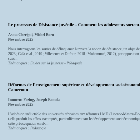
Le processus de Désistance juvénile - Comment les adolescents sortent
Asma Cherigui, Michel Born
Novembre 2025
Nous interrogeons les sorties de délinquance à travers la notion de désistance, un objet de
2023 ; Gaïa et al., 2019 ; Villeneuve et Dufour, 2018 ; Mohammed, 2012), par opposition
susc...
Thématiques : Etudes sur la jeunesse - Pédagogie
Réformes de l’enseignement supérieur et développement socioécono
Cameroun
Innocent Fozing, Joseph Bomda
Novembre 2025
L’adhésion inéluctable des universités africaines aux réformes LMD (Licence-Master-Do
t-elle produit les effets escomptés, particulièrement sur le développement socioéconomiqu
cette préoccupation en sR...
Thématiques : Pédagogie