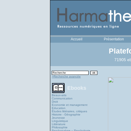
Accueil
Présentation
Plate
71905 eb
>Recherche avancée
Ebooks
Beaux-arts
Communication
Droit
Economie et management
Education
Études littéraires, critiques
Histoire - Géographie
Jeunesse
Linguistique
Littérature
Philosophie
Psychanalyse – Psychologie