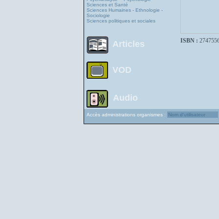
Sciences et Santé
Sciences Humaines - Ethnologie -
Sociologie
Sciences politiques et sociales
ISBN :
274755
Articles
VOD
Audio
Accès administrations organismes :