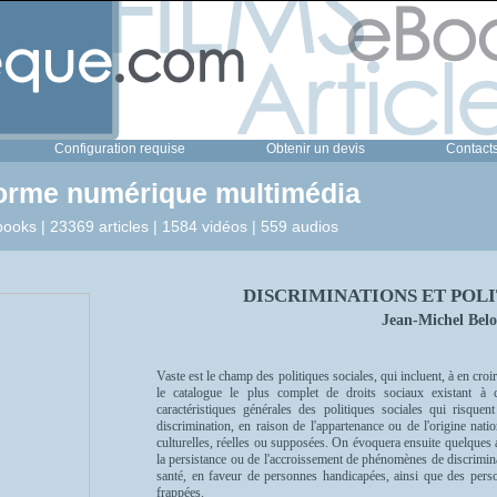
Configuration requise
Obtenir un devis
Contact
forme numérique multimédia
ooks | 23369 articles | 1584 vidéos | 559 audios
DISCRIMINATIONS ET POL
Jean-Michel Belo
Vaste est le champ des politiques sociales, qui incluent, à en croi
le catalogue le plus complet de droits sociaux existant à c
caractéristiques générales des politiques sociales qui risqu
discrimination, en raison de l'appartenance ou de l'origine natio
culturelles, réelles ou supposées. On évoquera ensuite quelques a
la persistance ou de l'accroissement de phénomènes de discriminat
santé, en faveur de personnes handicapées, ainsi que des person
frappées.