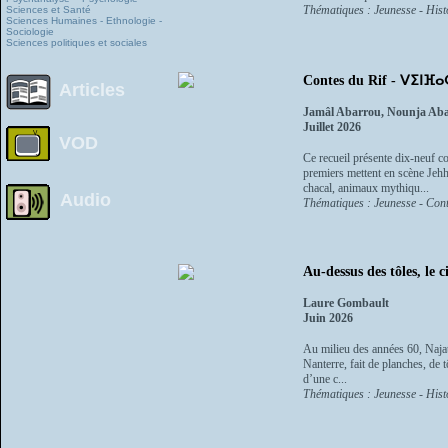
Thématiques : Jeunesse - Histo
Sciences et Santé
Sciences Humaines - Ethnologie -
Sociologie
Sciences politiques et sociales
Contes du Rif - ⴸⵉⵏⴼⴰ
Articles
Jamâl Abarrou, Nounja Ab
Juillet 2026
VOD
Ce recueil présente dix-neuf co
premiers mettent en scène Jehha
chacal, animaux mythiqu...
Audio
Thématiques : Jeunesse - Cont
Au-dessus des tôles, le ci
Laure Gombault
Juin 2026
Au milieu des années 60, Najat
Nanterre, fait de planches, de
d’une c...
Thématiques : Jeunesse - Histo