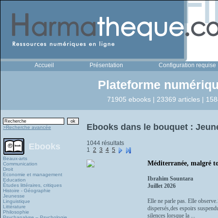
Accueil
Présentation
Configuration requise
Plateforme numériqu
71905 ebooks | 23369 articles | 158
Ebooks dans le bouquet : Jeun
>Recherche avancée
1044 résultats
Ebooks
1
2
3
4
5
Beaux-arts
Méditerranée, malgré to
Communication
Droit
Economie et management
Ibrahim Sountara
Education
Études littéraires, critiques
Juillet 2026
Histoire - Géographie
Jeunesse
Elle ne parle pas. Elle observe
Linguistique
Littérature
dispersés,des espoirs suspendu
Philosophie
silences lorsque la ...
Psychanalyse – Psychologie