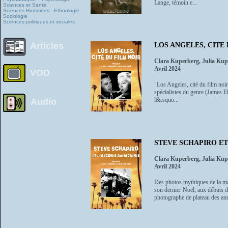
Lange, témoin e...
Sciences et Santé
Sciences Humaines - Ethnologie -
Sociologie
Sciences politiques et sociales
Articles
LOS ANGELES, CITE
Clara Kuperberg, Julia Kup
Avril 2024
VOD
"Los Angeles, cité du film noi
spécialistes du genre (James El
l&rsquo...
Audio
STEVE SCHAPIRO ET
Clara Kuperberg, Julia Kup
Avril 2024
Des photos mythiques de la ma
son dernier Noël, aux débuts 
photographe de plateau des anné