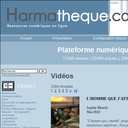
Accueil
Présentation
Configuration requise
Plateforme numériqu
71905 ebooks | 23369 articles | 158
Vidéos
>Recherche avancée
Ebooks
1584 résultats
1
2
3
4
5
Beaux-arts
Communication
L'HOMME QUE J'AT
Droit
Economie et management
Education
Sophie Blondy
Études littéraires, critiques
Mai 2024
Histoire - Géographie
Jeunesse
Linguistique
"L’homme que j’attends" propos
Littérature
Philosophie
amoureuses imprévues, d'un pays
Psychanalyse – Psychologie