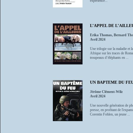
expérience...
L’APPEL DE L’AILLE
Erika Thomas, Bernard Th
Avril 2024
Une trilogie sur la maladie et
Afrique sur les traces de Roma
troupeaux d’éléphants en ...
UN BAPTEME DU FE
Jérôme Clément-Wilz
Avril 2024
Une nouvelle génération de phot
presse, en profitant de l'expan
Corentin Fohlen, un jeune ...