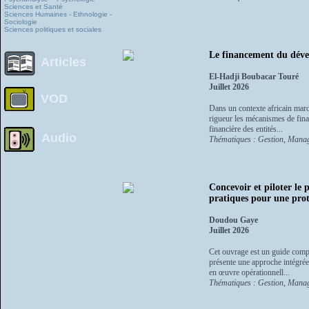
Sciences et Santé
Sciences Humaines - Ethnologie -
Sociologie
Sciences politiques et sociales
Le financement du dévelo
Articles
El-Hadji Boubacar Touré
Juillet 2026
VOD
Dans un contexte africain marqu
rigueur les mécanismes de finan
financière des entités...
Audio
Thématiques : Gestion, Manag
Concevoir et piloter le
pratiques pour une prote
Doudou Gaye
Juillet 2026
Cet ouvrage est un guide comple
présente une approche intégrée 
en œuvre opérationnell...
Thématiques : Gestion, Managem