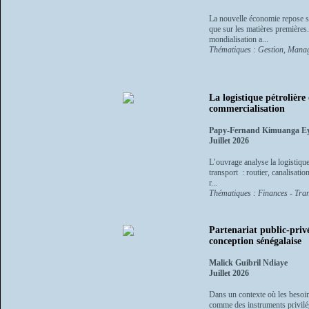
La nouvelle économie repose su
que sur les matières premières
mondialisation a...
Thématiques : Gestion, Manag
La logistique pétrolièr
commercialisation
Papy-Fernand Kimuanga 
Juillet 2026
L’ouvrage analyse la logistique
transport : routier, canalisa
r...
Thématiques : Finances - Tran
Partenariat public-priv
conception sénégalaise
Malick Guibril Ndiaye
Juillet 2026
Dans un contexte où les besoins
comme des instruments privilégi