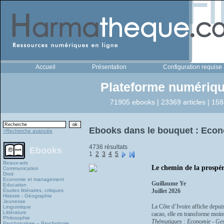
Accueil
Présentation
Configuration requise
Plateforme numériqu
71905 ebooks | 23369 articles | 158
Ebooks dans le bouquet : Eco
>Recherche avancée
4736 résultats
Ebooks
1
2
3
4
5
Beaux-arts
Le chemin de la prospér
Communication
Droit
Economie et management
Guillaume Ye
Education
Études littéraires, critiques
Juillet 2026
Histoire - Géographie
Jeunesse
La Côte d’Ivoire affiche depui
Linguistique
Littérature
cacao, elle en transforme moins
Philosophie
Thématiques : Economie - Ges
Psychanalyse – Psychologie