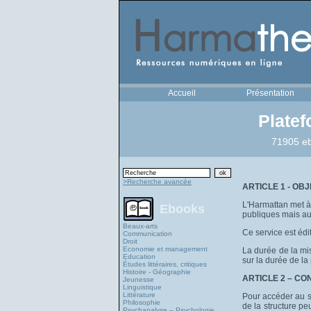
Accueil
Présentation
Plate
71905 eb
>Recherche avancée
ARTICLE 1 - OBJ
L'Harmattan met à
Ebooks
publiques mais aus
Beaux-arts
Ce service est édi
Communication
Droit
Economie et management
La durée de la mi
Education
sur la durée de la
Études littéraires, critiques
Histoire - Géographie
ARTICLE 2 – CO
Jeunesse
Linguistique
Littérature
Pour accéder au ser
Philosophie
de la structure p
Psychanalyse – Psychologie