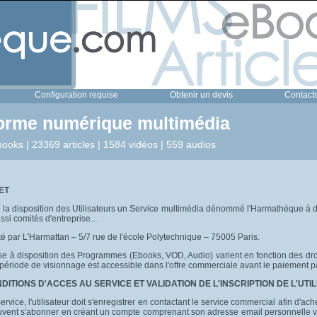
Configuration requise
Obtenir un devis
Contact
forme numérique multimédia
ooks | 23369 articles | 1584 vidéos | 559 audios
ET
 la disposition des Utilisateurs un Service multimédia dénommé l'Harmathèque à de
si comités d'entreprise...
té par L'Harmattan – 5/7 rue de l'école Polytechnique – 75005 Paris.
se à disposition des Programmes (Ebooks, VOD, Audio) varient en fonction des droi
 période de visionnage est accessible dans l'offre commerciale avant le paiement par 
NDITIONS D'ACCES AU SERVICE ET VALIDATION DE L'INSCRIPTION DE L'UTI
vice, l'utilisateur doit s'enregistrer en contactant le service commercial afin d'ache
euvent s'abonner en créant un compte comprenant son adresse email personnelle val