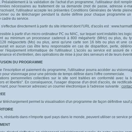
l. Préalablement à la validation de l'achat d'un programme, l'utilisateur doit remplir
onnées nécessaires au traitement de sa demande (mot de passe, adresse e-mail
nscrivant, l'utilisateur accepte les présentes Conditions Générales de Vente pleinem
isionner ou de télécharger pendant la durée définie pour chaque programme u
e cadre du service.
 s'effectue directement à partir du site internet dont l'URL d'accès est : www.harm
essible à partir d'un micro-ordinateur PC ou MAC, sur lequel sont installés les l
 au minimum un processeur cadencé à 800 mégahertz (MHz) ou plus, du type 
28 mégaoctets (Mo) ou plus, ainsi qu'une carte son 16 bits ou plus et une car
aurait en aucun cas être tenu responsable en cas de disparition, perte, détér
érer l'équipement informatique de l'utilisateur. L'accès au service est assuré 
nance et d'entretien, des opérations de mise à jour des serveurs et de leurs éventu
IFFUSION DU PROGRAMME
de l'inscription et paiement du programme, l'utilisateur pourra accéder au visio
le pour visionnage pour une période de temps définie dans l'offre commerciale.
ations personnelles collectées sur le site sont traitées en conformité avec la 
iers et libertés". En conséquence, l'usager dispose d'un droit d'accès, de rectific
ant, pour l'exercer adressez un courrier électronique à l'adresse suivante :
conta
REE
par téléchargement permet la visualisation d'un programme de façon définitive sau
RITOIRE
urs, résidants dans n'importe quel pays dans le monde, peuvent utiliser ce service p
IEMENT