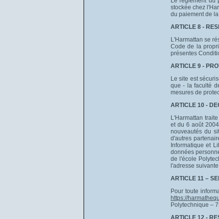
Le règlement du p
stockée chez l'Har
du paiement de la 
ARTICLE 8 - RE
L'Harmattan se rés
Code de la propri
présentes Conditi
ARTICLE 9 - PR
Le site est sécur
que - la faculté 
mesures de protec
ARTICLE 10 - D
L'Harmattan traite
et du 6 août 2004 
nouveautés du sit
d'autres partenair
Informatique et Li
données personnell
de l'école Polyte
l'adresse suivant
ARTICLE 11 – S
Pour toute informa
https://harmatheq
Polytechnique – 7
ARTICLE 12 - R