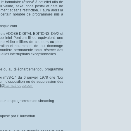
 le formulaire réservé à cet effet afin de
 valide, sexe, code postal et date de
ent et sans restriction. Il aura alors la
n certain nombre de programmes mis à
atheque.com
ogiciels ADOBE DIGITAL EDITIONS, DIVX et
Intel Pentium III ou équivalent, une
te vidéo milliers de couleurs ou plus.
ioration et notamment de tout dommage
de manière permanente sous réserve des
elles interruptions exceptionnelles.
nnage ou au téléchargement du programme
loi n°78-17 du 6 janvier 1978 dite "Loi
ation, d'opposition ou de suppression des
ct@harmatheque.com
f pour les programmes en streaming.
roposé par l'Harmattan.