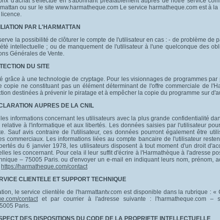
rix d'achat s'effectue en s'abonnant préalablement auprès de notre service co
mattan ou sur le site www.harmatheque.com Le service harmatheque.com est à la dis
licence.
SILIATION PAR L'HARMATTAN
erve la possibilité de clôturer le compte de l'utilisateur en cas : - de problème de
été intellectuelle ; ou de manquement de l'utilisateur à l'une quelconque des obl
ons Générales de Vente.
OTECTION DU SITE
isé grâce à une technologie de cryptage. Pour les visionnages de programmes par p
de copie ne constituant pas un élément déterminant de l'offre commerciale de l'
tion destinées à prévenir le piratage et à empêcher la copie du programme sur d'a
ECLARATION AUPRES DE LA CNIL
 les informations concernant les utilisateurs avec la plus grande confidentialité da
relative à l'informatique et aux libertés. Les données saisies par l'utilisateur pour
e. Sauf avis contraire de l'utilisateur, ces données pourront également être uti
es commerciaux. Les informations liées au compte bancaire de l'utilisateur resten
bertés du 6 janvier 1978, les utilisateurs disposent à tout moment d'un droit d'acc
es les concernant. Pour cela il leur suffit d'écrire à l'Harmathèque à l'adresse po
chnique – 75005 Paris. ou d'envoyer un e-mail en indiquant leurs nom, prénom,
e
https://harmatheque.com/contact
ERVICE CLIENTELE ET SUPPORT TECHNIQUE
tion, le service clientèle de l'harmattantv.com est disponible dans la rubrique : « 
ue.com/contact
et par courrier à l'adresse suivante : l'harmatheque.com – se
5005 Paris.
ESPECT DES DISPOSITIONS DU CODE DE LA PROPRIETE INTELLECTUELLE