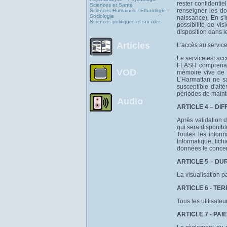
rester confidentie
Sciences et Santé
renseigner les d
Sciences Humaines - Ethnologie -
Sociologie
naissance). En s'i
Sciences politiques et sociales
possibilité de v
disposition dans l
Articles
L'accès au service
Le service est acc
FLASH comprenant
VOD
mémoire vive de 1
L'Harmattan ne s
susceptible d'alt
périodes de mainte
Audio
ARTICLE 4 – D
Après validation 
qui sera disponib
Toutes les inform
Informatique, fich
données le concern
ARTICLE 5 – DU
La visualisation 
ARTICLE 6 - TER
Tous les utilisate
ARTICLE 7 - PA