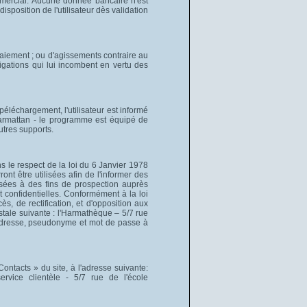
mmercial. Aucune donnée bancaire n'est
position de l'utilisateur dès validation
 paiement ; ou d'agissements contraire au
igations qui lui incombent en vertu des
éléchargement, l'utilisateur est informé
Harmattan - le programme est équipé de
utres supports.
ns le respect de la loi du 6 Janvier 1978
ront être utilisées afin de l'informer des
lisées à des fins de prospection auprès
t confidentielles. Conformément à la loi
ès, de rectification, et d'opposition aux
stale suivante : l'Harmathèque – 5/7 rue
 adresse, pseudonyme et mot de passe à
Contacts » du site, à l'adresse suivante:
rvice clientèle - 5/7 rue de l'école