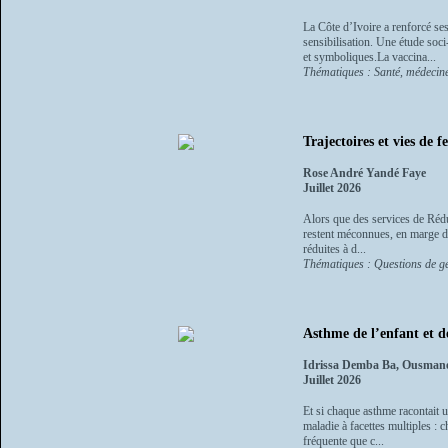
La Côte d’Ivoire a renforcé ses
sensibilisation. Une étude soc
et symboliques.La vaccina...
Thématiques : Santé, médecine
Trajectoires et vies de 
Rose André Yandé Faye
Juillet 2026
Alors que des services de Rédu
restent méconnues, en marge des 
réduites à d...
Thématiques : Questions de ge
Asthme de l’enfant et de
Idrissa Demba Ba, Ousmane
Juillet 2026
Et si chaque asthme racontait 
maladie à facettes multiples :
fréquente que c...