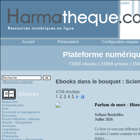
Accueil
Présentation
Configuration requise
Plateforme numériqu
71905 ebooks | 23369 articles | 158
Ebooks dans le bouquet : Scien
>Recherche avancée
4738 résultats
Ebooks
1
2
3
4
5
Beaux-arts
Parfum de mort - Histoi
Communication
Droit
Economie et management
Sofiane Bouhdiba
Education
Études littéraires, critiques
Juillet 2026
Histoire - Géographie
Jeunesse
Ce livre se veut une réflexion 
Linguistique
Littérature
sociales.L’auteur examine ici l
Philosophie
fétides, ...
Psychanalyse – Psychologie