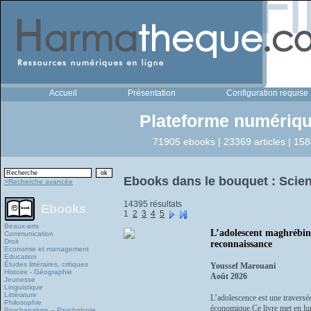
Accueil
Présentation
Configuration requise
Plateforme numériqu
71905 ebooks | 23369 articles | 158
Ebooks dans le bouquet : Scien
>Recherche avancée
14395 résultats
Ebooks
1
2
3
4
5
Beaux-arts
L’adolescent maghrébin 
Communication
Droit
reconnaissance
Economie et management
Education
Études littéraires, critiques
Youssef Marouani
Histoire - Géographie
Août 2026
Jeunesse
Linguistique
Littérature
L’adolescence est une traversée
Philosophie
économique.Ce livre met en lum
Psychanalyse – Psychologie