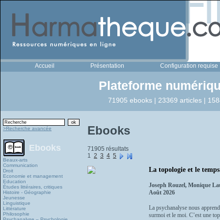
Accueil
Présentation
Configuration requise
Plateforme numériqu
71905 ebooks | 23369 articles | 158
Ebooks
>Recherche avancée
Ebooks
71905 résultats
1
2
3
4
5
Beaux-arts
Communication
La topologie et le temp
Droit
Economie et management
Education
Joseph Rouzel, Monique La
Études littéraires, critiques
Août 2026
Histoire - Géographie
Jeunesse
Linguistique
La psychanalyse nous apprend 
Littérature
Philosophie
surmoi et le moi. C’est une topo
Psychanalyse – Psychologie