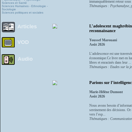
immanquablement retour sous 
Sciences et Santé
Thématiques : Psychanalyse, p
Sciences Humaines - Ethnologie -
Sociologie
Sciences politiques et sociales
Articles
L’adolescent maghrébin 
reconnaissance
Youssef Marouani
VOD
Août 2026
L’adolescence est une traversée
Audio
économique.Ce livre met en lum
libres et enracinés dans leur ...
Thématiques : Etudes sur la je
Parions sur l’intellige
Marie-Hélène Dumont
Août 2026
Nous avons besoin d’informati
sereinement des décisions. Or c
vers l’esp...
Thématiques : Communication,