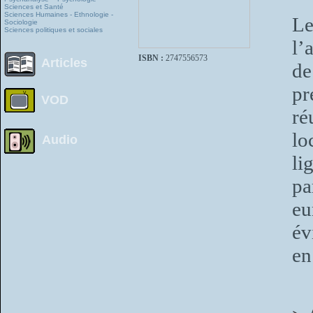
Sciences et Santé
Sciences Humaines - Ethnologie -
Le
Sociologie
Sciences politiques et sociales
l’
ISBN :
2747556573
Articles
de
pr
VOD
ré
lo
Audio
li
pa
eu
év
en