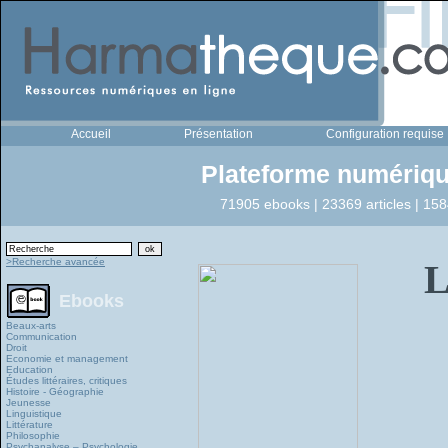
Accueil
Présentation
Configuration requise
Plateforme numériqu
71905 ebooks | 23369 articles | 158
>Recherche avancée
Ebooks
Beaux-arts
Communication
Droit
Economie et management
Education
Études littéraires, critiques
Histoire - Géographie
Jeunesse
Linguistique
Littérature
Philosophie
Psychanalyse – Psychologie