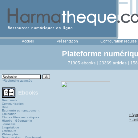
Accueil
Présentation
Configuration requise
Plateforme numériqu
71905 ebooks | 23369 articles | 158
>Recherche avancée
Ebooks
...
Beaux-arts
Communication
Droit
Economie et management
Education
> Ajou
Études littéraires, critiques
> Télé
Histoire - Géographie
Jeunesse
Linguistique
Littérature
Philosophie
Psychanalyse – Psychologie