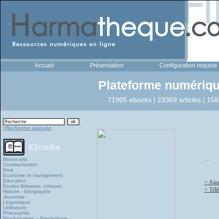
Accueil
Présentation
Configuration requise
Plateforme numériqu
71905 ebooks | 23369 articles | 158
>Recherche avancée
Ebooks
...
Beaux-arts
Communication
Droit
Economie et management
Education
> Ajou
Études littéraires, critiques
> Télé
Histoire - Géographie
Jeunesse
Linguistique
Littérature
Philosophie
Psychanalyse – Psychologie