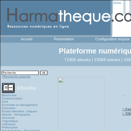
Accueil
Présentation
Configuration requise
Plateforme numériqu
71905 ebooks | 23369 articles | 158
>Recherche avancée
Ebooks
...
Beaux-arts
Communication
Droit
Economie et management
Education
> Ajou
Études littéraires, critiques
> Télé
Histoire - Géographie
Jeunesse
Linguistique
Littérature
Philosophie
Psychanalyse – Psychologie