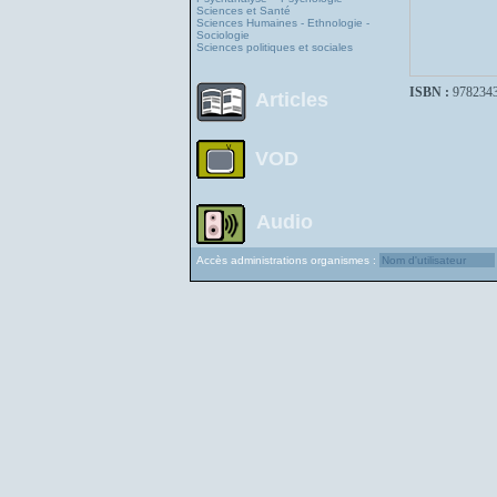
Sciences et Santé
Sciences Humaines - Ethnologie -
Sociologie
Sciences politiques et sociales
ISBN :
978234
Articles
VOD
Audio
Accès administrations organismes :