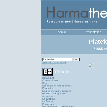
Accueil
Présentation
Plate
71905 eb
>Recherche avancée
Ebooks
Beaux-arts
Communication
Droit
Economie et management
Education
Études littéraires, critiques
Histoire - Géographie
Jeunesse
Linguistique
Littérature
Philosophie
Psychanalyse – Psychologie