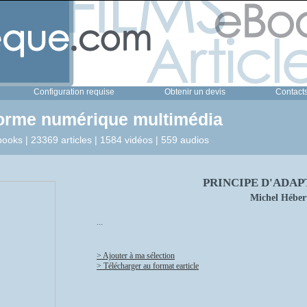
Configuration requise
Obtenir un devis
Contact
forme numérique multimédia
ooks | 23369 articles | 1584 vidéos | 559 audios
PRINCIPE D'ADAP
Michel Héber
...
> Ajouter à ma sélection
> Télécharger au format earticle