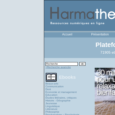
Accueil
Présentation
Plate
71905 eb
>Recherche avancée
Ebooks
Beaux-arts
Communication
Droit
Economie et management
Education
Études littéraires, critiques
Histoire - Géographie
Jeunesse
Linguistique
Littérature
Philosophie
Psychanalyse – Psychologie