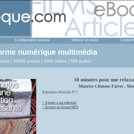
Configuration requise
Obtenir un devis
Contact
forme numérique multimédia
ooks | 23369 articles | 1584 vidéos | 559 audios
30 minutes pour une relaxa
Maurice Clément-Faivre , Mo
Relaxation Musicale N°1
> Ajouter a ma selection
> Ecouter au format MP3