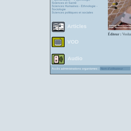
Sciences et Santé
Sciences Humaines - Ethnologie -
Sociologie
Sciences politiques et sociales
Articles
Éditeur :
Voolu
VOD
Audio
Accès administrations organismes :