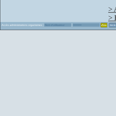
> 
> 
Accès administrations organismes :