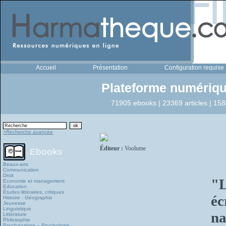
Accueil
Présentation
Configuration requise
Plateforme numériqu
71905 ebooks | 23369 articles | 158
>Recherche avancée
Éditeur :
Voolume
Ebooks
Beaux-arts
Communication
Droit
"L
Economie et management
Education
Études littéraires, critiques
éc
Histoire - Géographie
Jeunesse
Linguistique
na
Littérature
Philosophie
Psychanalyse – Psychologie