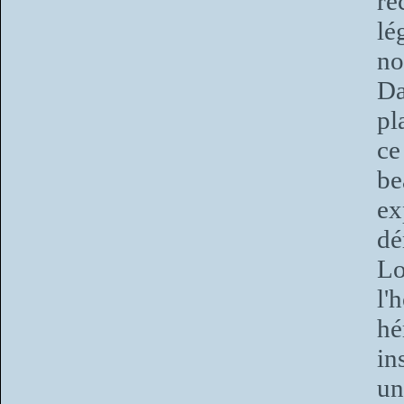
re
lé
no
Da
pl
ce
be
ex
dé
Lo
l'
hé
in
un