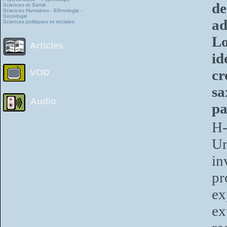
de
Sciences et Santé
Sciences Humaines - Ethnologie -
Sociologie
ad
Sciences politiques et sociales
L
Articles
id
c
VOD
sa
Audio
pa
H-
Un
in
pr
ex
ex