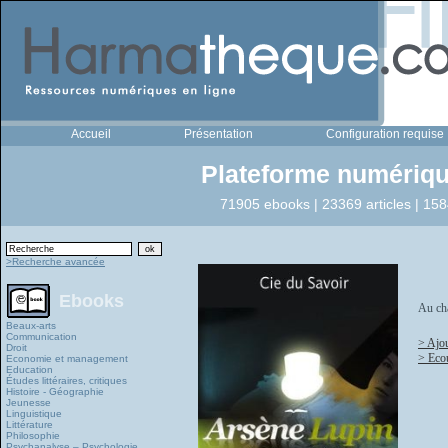
Accueil
Présentation
Configuration requise
Plateforme numériqu
71905 ebooks | 23369 articles | 158
>Recherche avancée
Ebooks
Au châ
Beaux-arts
Communication
> Ajou
Droit
> Eco
Economie et management
Education
Études littéraires, critiques
Histoire - Géographie
Jeunesse
Linguistique
Littérature
Philosophie
Psychanalyse – Psychologie