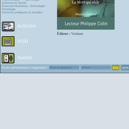
Sciences et Santé
Sciences Humaines - Ethnologie -
Sociologie
Sciences politiques et sociales
Articles
Éditeur :
Voolume
VOD
Audio
Accès administrations organismes :