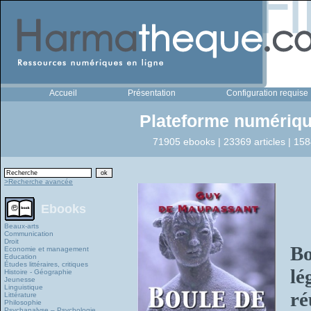
Accueil
Présentation
Configuration requise
Plateforme numériqu
71905 ebooks | 23369 articles | 158
>Recherche avancée
Ebooks
Beaux-arts
Communication
Droit
Bo
Economie et management
Education
Études littéraires, critiques
lé
Histoire - Géographie
Jeunesse
Linguistique
r
Littérature
Philosophie
Psychanalyse – Psychologie