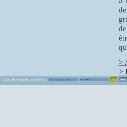
à 
de
gr
de
ét
qu
> 
> 
Accès administrations organismes :