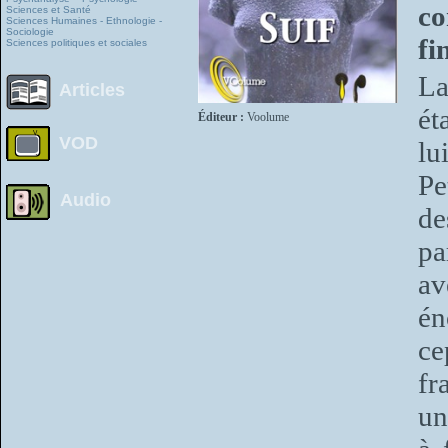
co
Sciences et Santé
Sciences Humaines - Ethnologie -
Sociologie
fi
Sciences politiques et sociales
La
Articles
ét
Éditeur :
Voolume
VOD
lu
Pe
Audio
de
pa
av
én
ce
fr
un