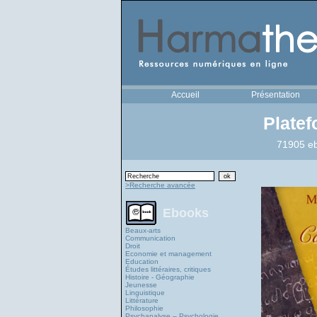
Accueil
Présentation
Plate
71905 eb
>Recherche avancée
Ebooks
Beaux-arts
Communication
Droit
Economie et management
Education
Études littéraires, critiques
Histoire - Géographie
Jeunesse
Linguistique
Littérature
Philosophie
Psychanalyse – Psychologie