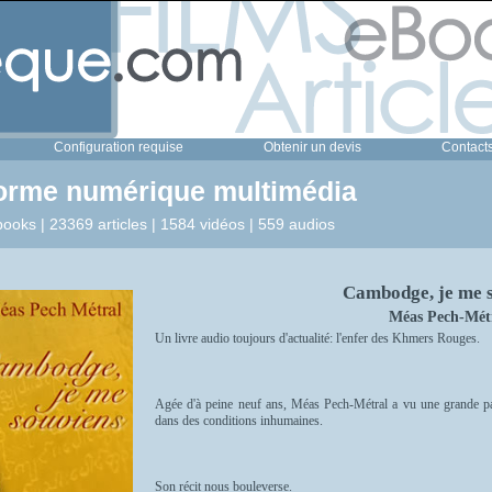
Configuration requise
Obtenir un devis
Contact
forme numérique multimédia
ooks | 23369 articles | 1584 vidéos | 559 audios
Cambodge, je me 
Méas Pech-Mét
Un livre audio toujours d'actualité: l'enfer des Khmers Rouges.
Agée d'à peine neuf ans, Méas Pech-Métral a vu une grande part
dans des conditions inhumaines.
Son récit nous bouleverse.