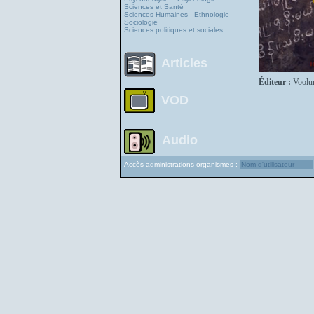
Sciences et Santé
Sciences Humaines - Ethnologie -
Sociologie
Sciences politiques et sociales
Articles
Éditeur :
Voolu
VOD
Audio
Accès administrations organismes :