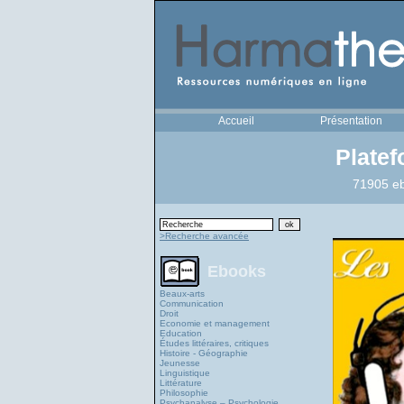
Accueil
Présentation
Plate
71905 eb
>Recherche avancée
Ebooks
Beaux-arts
Communication
Droit
Economie et management
Education
Études littéraires, critiques
Histoire - Géographie
Jeunesse
Linguistique
Littérature
Philosophie
Psychanalyse – Psychologie