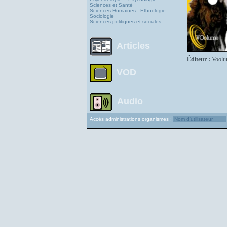
Sciences et Santé
Sciences Humaines - Ethnologie -
Sociologie
Sciences politiques et sociales
Articles
Éditeur :
Voolu
VOD
Audio
Accès administrations organismes :