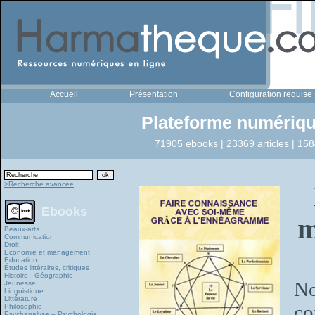
Accueil
Présentation
Configuration requise
Plateforme numériqu
71905 ebooks | 23369 articles | 158
>Recherche avancée
Ebooks
m
Beaux-arts
Communication
Droit
Economie et management
Education
Études littéraires, critiques
Histoire - Géographie
No
Jeunesse
Linguistique
Littérature
co
Philosophie
Psychanalyse – Psychologie