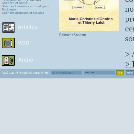
Sciences et Santé
no
Sciences Humaines - Ethnologie -
Sociologie
Sciences politiques et sociales
pr
ce
Articles
Éditeur :
Voolume
so
VOD
> 
Audio
> 
Accès administrations organismes :