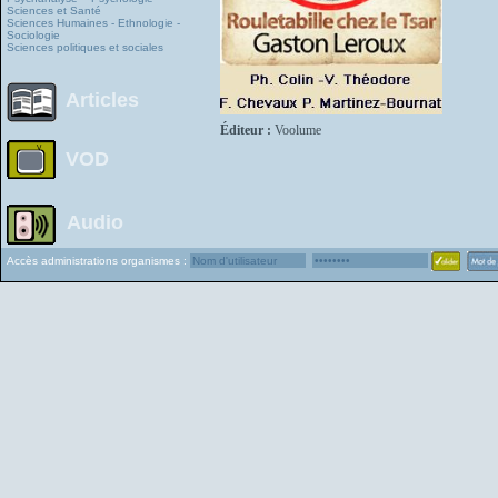
Sciences et Santé
Sciences Humaines - Ethnologie -
Sociologie
Sciences politiques et sociales
Articles
Éditeur :
Voolume
VOD
Audio
Accès administrations organismes :