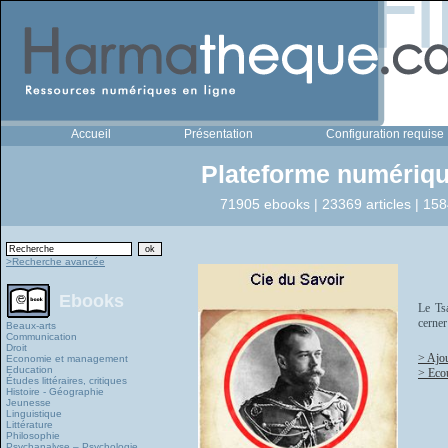
Accueil
Présentation
Configuration requise
Plateforme numériqu
71905 ebooks | 23369 articles | 158
>Recherche avancée
Ebooks
Le Tsa
cerner
Beaux-arts
Communication
Droit
> Ajou
Economie et management
Education
> Eco
Études littéraires, critiques
Histoire - Géographie
Jeunesse
Linguistique
Littérature
Philosophie
Psychanalyse – Psychologie