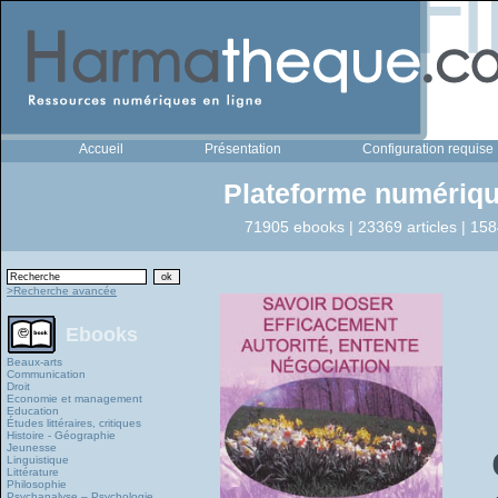
Accueil
Présentation
Configuration requise
Plateforme numériqu
71905 ebooks | 23369 articles | 158
>Recherche avancée
Ebooks
Beaux-arts
Communication
Droit
Economie et management
Education
Études littéraires, critiques
Histoire - Géographie
Jeunesse
Linguistique
Littérature
Philosophie
Psychanalyse – Psychologie