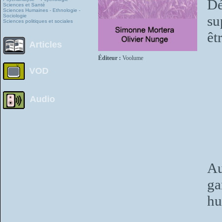
Dé
Sciences et Santé
Sciences Humaines - Ethnologie -
Sociologie
su
Sciences politiques et sociales
êt
Articles
Éditeur :
Voolume
VOD
Audio
Au
ga
hu