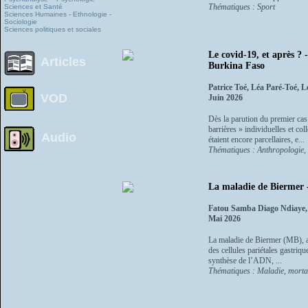
Thématiques : Sport
Sciences et Santé
Sciences Humaines - Ethnologie -
Sociologie
Sciences politiques et sociales
Le covid-19, et après ?
Articles
Burkina Faso
Patrice Toé, Léa Paré-Toé,
VOD
Juin 2026
Dès la parution du premier cas
barrières » individuelles et co
Audio
étaient encore parcellaires, e...
Thématiques : Anthropologie, e
La maladie de Biermer 
Fatou Samba Diago Ndiaye,
Mai 2026
La maladie de Biermer (MB), an
des cellules pariétales gastriqu
synthèse de l’ADN, ...
Thématiques : Maladie, mortal