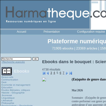
Accueil
Présentation
Configuration requise
Plateforme numériqu
71905 ebooks | 23369 articles | 158
Ebooks dans le bouquet : Scien
>Recherche avancée
4738 résultats
Ebooks
3
4
5
6
7
Beaux-arts
(En)quête de genre dans
Communication
Droit
Economie et management
Education
Études littéraires, critiques
Mai 2026
Histoire - Géographie
Jeunesse
Sommaire : (En)quête de genre 
Linguistique
Littérature
contre-performer son genre pour
Philosophie
ambivalente d’une apprentie che
Psychanalyse – Psychologie