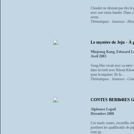
Choukri ne désirait pas être le 
avec son vieux baudet. Dans ce 
avent...
Thématiques : Jeunesse - Histo
Le mystère de Jeju - À 
Minjeong Kang, Edouard L
Avril 2003
Song-Hee vivait avec sa mère et
dans la forêt avec Khoul-Khoul
pour la taquiner. Ils lu...
Thématiques : Jeunesse - Cont
CONTES BERBèRES G
Alphonse Leguil
Décembre 2000
Ces neufs contes, recueillis c
justifient les qualificatifs de p
sont qu...