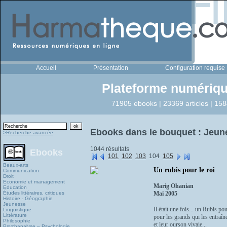
Accueil
Présentation
Configuration requise
Plateforme numériqu
71905 ebooks | 23369 articles | 158
Ebooks dans le bouquet : Jeun
>Recherche avancée
1044 résultats
Ebooks
101
102
103
104
105
Beaux-arts
Un rubis pour le roi
Communication
Droit
Economie et management
Marig Ohanian
Education
Études littéraires, critiques
Mai 2005
Histoire - Géographie
Jeunesse
Il était une fois... un Rubis po
Linguistique
Littérature
pour les grands qui les entraîn
Philosophie
et leur ourson vivaie...
Psychanalyse – Psychologie