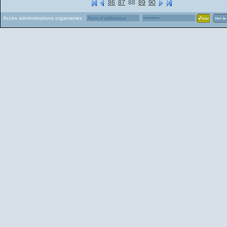
86
87
88
89
90
Accès administrations organismes :