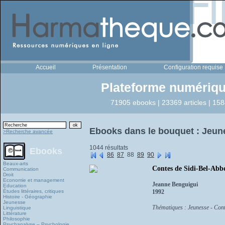
Accueil
Présentation
Configuration requise
Plateforme numériqu
71905 ebooks | 23369 articles | 158
Ebooks dans le bouquet : Jeun
>Recherche avancée
1044 résultats
Ebooks
86
87
88
89
90
Beaux-arts
Contes de Sidi-Bel-Abb
Communication
Droit
Economie et management
Jeanne Benguigui
Education
Études littéraires, critiques
1992
Histoire - Géographie
Jeunesse
Thématiques : Jeunesse - Cont
Linguistique
Littérature
Philosophie
Psychanalyse – Psychologie