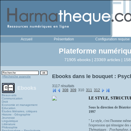
Accueil
Présentation
Configuration requise
Plateforme numériqu
71905 ebooks | 23369 articles | 158
Ebooks dans le bouquet : Psyc
>Recherche avancée
3117 résultats
Ebooks
308
309
310
311
312
Beaux-arts
LE STYLE, STRUCTURE 
Communication
Droit
Economie et management
Sous la direction de Béatric
Education
Études littéraires, critiques
1997
Histoire - Géographie
Jeunesse
" Le style, c'est l'homme même
Linguistique
Littérature
l'expression qui témoigne des car
Philosophie
Thématiques : Psychanalyse, p
Psychanalyse – Psychologie