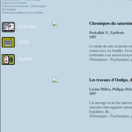
Sciences et Santé
Sciences Humaines - Ethnologie -
Sociologie
Sciences politiques et sociales
Chroniques du saturnis
Articles
Rezkallah N., Epelboin
1997
VOD
Le mérite de cette recherche es
contact avec ces familles. En f
confrontée à un nouvel écosyst
Audio
Thématiques : Psychanalyse, p
Les travaux d'Oedipe, 
Lucien Mélèse, Philippe Ré
1997
Cet ouvrage est né des interven
rencontre était organisée autou
hypothèse, l&...
Thématiques : Psychanalyse, p