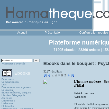
Accueil
Présentation
Configuration requise
Plateforme numériqu
71905 ebooks | 23369 articles | 158
Ebooks dans le bouquet : Psyc
>Recherche avancée
3117 résultats
Ebooks
2
3
4
5
6
Beaux-arts
L’homme modeste - Sort
Communication
Droit
d’idéal
Economie et management
Education
Études littéraires, critiques
Patrick Laurens
Histoire - Géographie
Avril 2026
Jeunesse
Linguistique
Littérature
L’idéal de l’individu hypermod
Philosophie
idéal génère.En s’appuyant nota
Psychanalyse – Psychologie