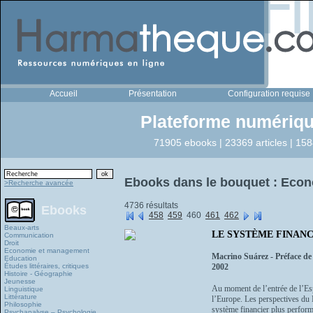
Accueil
Présentation
Configuration requise
Plateforme numériqu
71905 ebooks | 23369 articles | 158
Ebooks dans le bouquet : Eco
>Recherche avancée
4736 résultats
Ebooks
458
459
460
461
462
Beaux-arts
LE SYSTÈME FINANCIER
Communication
Droit
Economie et management
Macrino Suárez - Préface d
Education
Études littéraires, critiques
2002
Histoire - Géographie
Jeunesse
Au moment de l’entrée de l’Esp
Linguistique
Littérature
l’Europe. Les perspectives du 
Philosophie
système financier plus performa
Psychanalyse – Psychologie