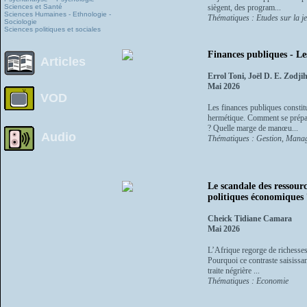
Sciences et Santé
siègent, des program...
Sciences Humaines - Ethnologie -
Thématiques : Etudes sur la j
Sociologie
Sciences politiques et sociales
Finances publiques - L
Articles
Errol Toni, Joël D. E. Zodji
Mai 2026
VOD
Les finances publiques constit
hermétique. Comment se prépare
? Quelle marge de manœu...
Audio
Thématiques : Gestion, Manag
Le scandale des ressourc
politiques économiques 
Cheick Tidiane Camara
Mai 2026
L’Afrique regorge de richesses
Pourquoi ce contraste saisissa
traite négrière ...
Thématiques : Economie