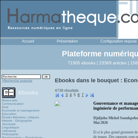
Accueil
Présentation
Configuration requise
Plateforme numériqu
71905 ebooks | 23369 articles | 158
Ebooks dans le bouquet : Eco
>Recherche avancée
4736 résultats
Ebooks
3
4
5
6
7
Beaux-arts
Gouvernance et managem
Communication
Droit
ingénierie de performa
Economie et management
Education
Études littéraires, critiques
Djidjoho Michel Sounkpeho
Histoire - Géographie
Mai 2026
Jeunesse
Linguistique
Littérature
Et si le plus grand gisement de
Philosophie
de jeunes. Des rapports sont p
Psychanalyse – Psychologie