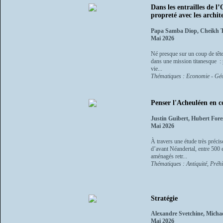
Dans les entrailles de l
propreté avec les archite
Papa Samba Diop, Cheikh 
Mai 2026
Né presque sur un coup de tête
dans une mission titanesque : p
vie...
Thématiques : Economie - Gé
Penser l'Acheuléen en c
Justin Guibert, Hubert Fore
Mai 2026
À travers une étude très préci
d’avant Néandertal, entre 500 e
aménagés retr...
Thématiques : Antiquité, Préhi
Stratégie
Alexandre Svetchine, Micha
Mai 2026