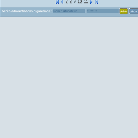
7
8
9
10
11
Accès administrations organismes :