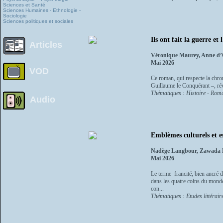
Sciences et Santé
Sciences Humaines - Ethnologie -
Sociologie
Sciences politiques et sociales
Ils ont fait la guerre 
Articles
Véronique Maurey, Anne d
Mai 2026
VOD
Ce roman, qui respecte la chro
Guillaume le Conquérant –, révè
Thématiques : Histoire - Roma
Audio
Emblèmes culturels et es
Nadège Langbour, Zawada K
Mai 2026
Le terme francité, bien ancré d
dans les quatre coins du monde.
con...
Thématiques : Etudes littéraire