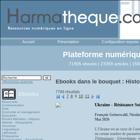
Accueil
Présentation
Configuration requise
Plateforme numériqu
71905 ebooks | 23369 articles | 158
Ebooks dans le bouquet : Histo
>Recherche avancée
7789 résultats
Ebooks
7
8
9
10
11
Beaux-arts
Ukraine - Résistance So
Communication
Droit
Economie et management
François Grünewald, Nicola
Education
Études littéraires, critiques
Mai 2026
Histoire - Géographie
Jeunesse
L’Ukraine est au cœur de l’actu
Linguistique
Littérature
un certain nombre de paramètres
Philosophie
Thématiques : Géopolitique, re
Psychanalyse – Psychologie