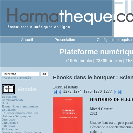
Accueil
Présentation
Configuration requise
Plateforme numériqu
71905 ebooks | 23369 articles | 158
Ebooks dans le bouquet : Scien
>Recherche avancée
14395 résultats
Ebooks
1273
1274
1275
1276
1277
Beaux-arts
HISTOIRES DE FLEURS -
Communication
Droit
Economie et management
Michel Cointat
Education
Études littéraires, critiques
2002
Histoire - Géographie
Jeunesse
Chaque fleur est un petit parad
Linguistique
Littérature
élément de la société moderne e
Philosophie
entier, ...
Psychanalyse – Psychologie