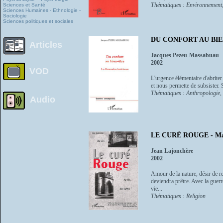
Thématiques : Environnement, 
Sciences et Santé
Sciences Humaines - Ethnologie -
Sociologie
Sciences politiques et sociales
DU CONFORT AU BIEN-Ê
Articles
Jacques Pezeu-Massabuau
2002
VOD
L'urgence élémentaire d'abriter 
et nous permette de subsister. 
Thématiques : Anthropologie, 
Audio
LE CURÉ ROUGE - Ma v
Jean Lajonchère
2002
Amour de la nature, désir de re
deviendra prêtre. Avec la guerr
vie...
Thématiques : Religion