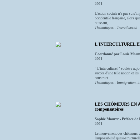
2001
L'action sociale n'a pas su s'i
occidentale française, alors qu
puissant,...
Thématiques : Travail social
L'INTERCULTUREL EN QU
Coordonné par Louis Marm
2001
" L'interculturel " soulève auj
succès d'une telle notion et les
construct...
Thématiques : Immigration, in
LES CHÔMEURS EN ACTI
compensatoires
Sophie Maurer - Préface d
2001
Le mouvement des chômeurs de 
l'impossibilité quasi-structurel