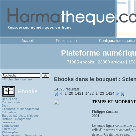
Accueil
Présentation
Configuration requise
Plateforme numériqu
71905 ebooks | 23369 articles | 158
Ebooks dans le bouquet : Scien
>Recherche avancée
14395 résultats
Ebooks
1420
1421
1422
1423
1424
Beaux-arts
TEMPS ET MODERNITÉ 
Communication
Droit
Economie et management
Philippe Zarifian
Education
Études littéraires, critiques
2001
Histoire - Géographie
Jeunesse
Le temps figure comme une dim
Linguistique
Littérature
celle d'un temps quantitatif, q
Philosophie
devenir. Ce dernier se trou...
Psychanalyse – Psychologie