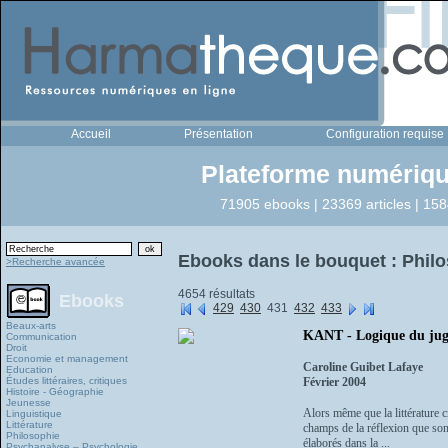
Accueil
Présentation
Configuration requise
Plateforme numériqu
71905 ebooks | 23369 articles | 158
Ebooks dans le bouquet : Phil
>Recherche avancée
4654 résultats
Ebooks
429
430
431
432
433
Beaux-arts
KANT - Logique du jug
Communication
Droit
Economie et management
Caroline Guibet Lafaye
Education
Études littéraires, critiques
Février 2004
Histoire - Géographie
Jeunesse
Alors même que la littérature c
Linguistique
Littérature
champs de la réflexion que sont
Philosophie
élaborés dans la ...
Psychanalyse – Psychologie