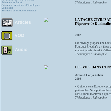
Thématiques : Philosophie
Sciences et Santé
Sciences Humaines - Ethnologie -
Sociologie
Sciences politiques et sociales
LA TÂCHE CIVILISATR
Articles
l?épreuve de l?animalit
VOD
2002
Cet ouvrage propose une nouvel
Pourquoi Freud n’y a-t-il pas 
Audio
n’aurait jamais réussi à s’affra
Thématiques : Philosophie
LES VIES DANS L'EN
Arnaud Codjo Zohou
2002
« Quittons cette Europe », pro
philosophie. Si la philosophie 
dans l’ennui manifeste à qui en
Thématiques : Philosophie