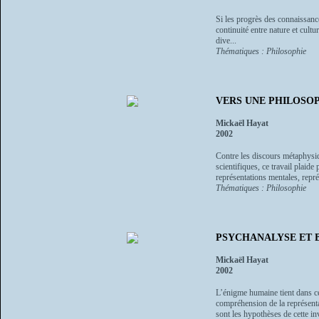
Si les progrès des connaissance
continuité entre nature et cultu
dive...
Thématiques : Philosophie
VERS UNE PHILOSOP
Mickaël Hayat
2002
Contre les discours métaphysiq
scientifiques, ce travail plaid
représentations mentales, repré
Thématiques : Philosophie
PSYCHANALYSE ET 
Mickaël Hayat
2002
L’énigme humaine tient dans ce
compréhension de la représentat
sont les hypothèses de cette inv