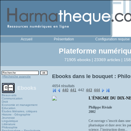
Accueil
Présentation
Configuration requise
Plateforme numériqu
71905 ebooks | 23369 articles | 158
Ebooks dans le bouquet : Phil
>Recherche avancée
4654 résultats
Ebooks
440
441
442
443
444
Beaux-arts
L'ÉNIGME DU DIX-NEU
Communication
Droit
Economie et management
Philippe Riviale
Education
Études littéraires, critiques
2002
Histoire - Géographie
Jeunesse
Cet ouvrage s’inscrit dans une 
Linguistique
Littérature
pharisaïque et dure avec les pa
Philosophie
science, l’instruction donn...
Psychanalyse – Psychologie