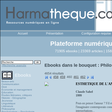
Accueil
Présentation
Configuration requise
Plateforme numériqu
71905 ebooks | 23369 articles | 158
Ebooks dans le bouquet : Phil
>Recherche avancée
4654 résultats
Ebooks
458
459
460
461
462
Beaux-arts
ESTHETIQUE DE L'AMOU
Communication
Droit
Economie et management
Claude Sahel
Education
Études littéraires, critiques
1999
Histoire - Géographie
Jeunesse
Peut-on penser l'amour ? S'il 
Linguistique
Littérature
l'imaginaire contemporain cons
Philosophie
interprétations...
Psychanalyse – Psychologie