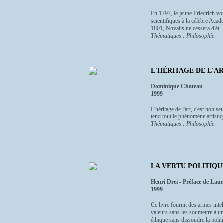
En 1797, le jeune Friedrich v
scientifiques à la célèbre Aca
1801, Novalis ne cessera d'ét..
Thématiques : Philosophie
L'HÉRITAGE DE L'ART -
Dominique Chateau
1999
L'héritage de l'art, c'est non s
tend tout le phénomène artistiq
Thématiques : Philosophie
LA VERTU POLITIQU
Henri Drei - Préface de Lau
1999
Ce livre fournit des armes int
valeurs sans les soumettre à u
éthique sans dissoudre la politi