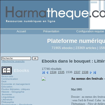
Accueil
Présentation
Configuration requise
Plateforme numériqu
71905 ebooks | 23369 articles | 158
Ebooks dans le bouquet : Littér
>Recherche avancée
17746 résultats
Ebooks
1534
1535
1536
1537
1538
Beaux-arts
Au menus des festivals - 
Communication
Droit
Economie et management
Education
Études littéraires, critiques
Mai 1995
Histoire - Géographie
Jeunesse
Dossier : au menus des festival
Linguistique
Littérature
: sous l'œil de Freud. Cuba : to
Philosophie
Thématiques : Pièce de théâtr
Psychanalyse – Psychologie