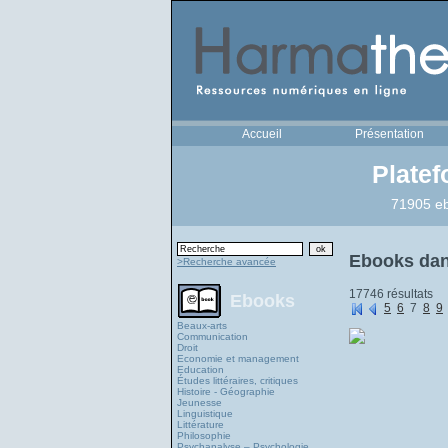
Accueil
Présentation
Plate
71905 eb
Ebooks dans
>Recherche avancée
17746 résultats
Ebooks
5
6
7
8
9
Beaux-arts
Communication
Droit
Economie et management
Education
Études littéraires, critiques
Histoire - Géographie
Jeunesse
Linguistique
Littérature
Philosophie
Psychanalyse – Psychologie