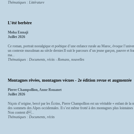
Thématiques : Littérature
L’été berbère
Moha Ennaji
Juillet 2026
Ce roman, portrait nostalgique et poétique d’une enfance rurale au Maroc, évoque l’univers 
un contexte musulman au siècle dernier.Il suit le parcours d’un jeune garçon, pauvre et f
ma...
Thématiques : Documents, récits - Romans, nouvelles
Montagnes rêvées, montagnes vécues - 2e édition revue et augmentée
Pierre Champollion, Anne Rouanet
Juillet 2026
Niçois d’origine, bercé par les Écrins, Pierre Champollion est un véritable « enfant de la m
des sommets des Alpes occidentales. Il s’est même frotté à des montagnes plus lointaines
Non content d...
Thématiques : Documents, récits