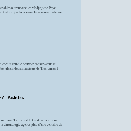
la noblesse française, et Madjiguène Paye,
0, alors que les armées hitlériennes déferlent
conflit entre le pouvoir conservateur et
, gisant devant la statue de Tito, terrassé
 ? - Pastiches
dire quoi ?Ce recueil fait suite à un volume
 la chronologie agence plus d’une centaine de