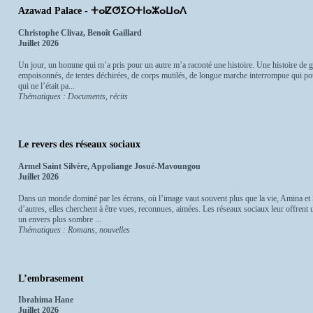
Azawad Palace - ⵜⴰⵇⵚⵉⵔⵜⵏⴰⵣⴰⵡⴰⴷ
Christophe Clivaz, Benoît Gaillard
Juillet 2026
Un jour, un homme qui m’a pris pour un autre m’a raconté une histoire. Une histoire de ga
empoisonnés, de tentes déchirées, de corps mutilés, de longue marche interrompue qui pour
qui ne l’était pa...
Thématiques : Documents, récits
Le revers des réseaux sociaux
Armel Saint Silvère, Appoliange Josué-Mavoungou
Juillet 2026
Dans un monde dominé par les écrans, où l’image vaut souvent plus que la vie, Amina et
d’autres, elles cherchent à être vues, reconnues, aimées. Les réseaux sociaux leur offrent
un envers plus sombre ...
Thématiques : Romans, nouvelles
L’embrasement
Ibrahima Hane
Juillet 2026