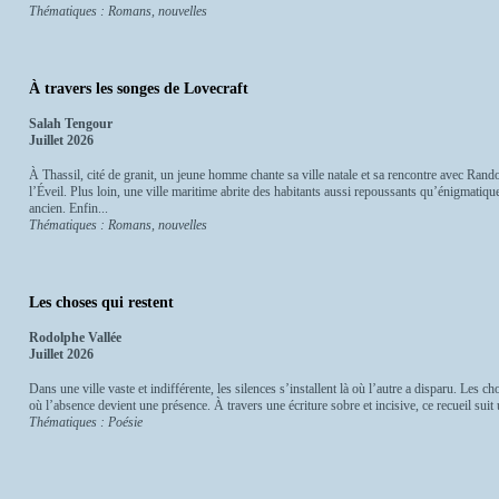
Thématiques : Romans, nouvelles
À travers les songes de Lovecraft
Salah Tengour
Juillet 2026
À Thassil, cité de granit, un jeune homme chante sa ville natale et sa rencontre avec Ran
l’Éveil. Plus loin, une ville maritime abrite des habitants aussi repoussants qu’énigmati
ancien. Enfin...
Thématiques : Romans, nouvelles
Les choses qui restent
Rodolphe Vallée
Juillet 2026
Dans une ville vaste et indifférente, les silences s’installent là où l’autre a disparu. Les
où l’absence devient une présence. À travers une écriture sobre et incisive, ce recueil suit un
Thématiques : Poésie