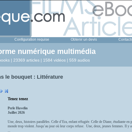
Configuration requise
Obtenir un devis
Contact
forme numérique multimédia
ooks | 23369 articles | 1584 vidéos | 559 audios
 le bouquet : Littérature
Tenez tenez
Perle Huvelin
Juillet 2026
Une, deux, histoires parallèles. Celle d’Era, enfant réfugiée. Celle de Diane, étudiante en
monde trop violent. Jusqu’au jour où leur corps refuse. Une, deux, jeunes femmes. Il y a l
...