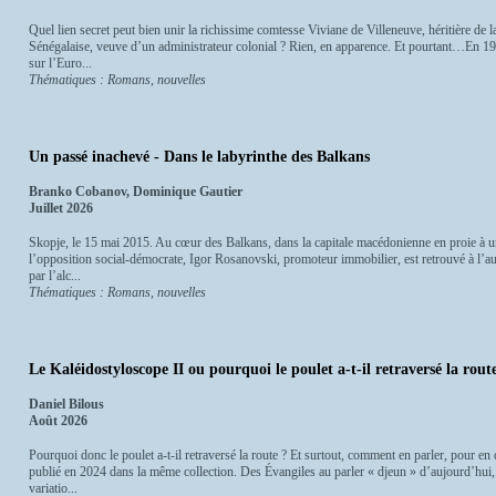
Quel lien secret peut bien unir la richissime comtesse Viviane de Villeneuve, héritière de 
Sénégalaise, veuve d’un administrateur colonial ? Rien, en apparence. Et pourtant…En 194
sur l’Euro...
Thématiques : Romans, nouvelles
Un passé inachevé - Dans le labyrinthe des Balkans
Branko Cobanov, Dominique Gautier
Juillet 2026
Skopje, le 15 mai 2015. Au cœur des Balkans, dans la capitale macédonienne en proie à un 
l’opposition social-démocrate, Igor Rosanovski, promoteur immobilier, est retrouvé à l’aube
par l’alc...
Thématiques : Romans, nouvelles
Le Kaléidostyloscope II ou pourquoi le poulet a-t-il retraversé la route
Daniel Bilous
Août 2026
Pourquoi donc le poulet a-t-il retraversé la route ? Et surtout, comment en parler, pour en 
publié en 2024 dans la même collection. Des Évangiles au parler « djeun » d’aujourd’hui,
variatio...