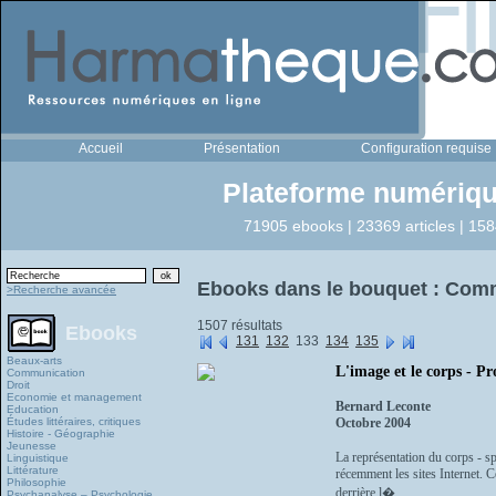
Accueil
Présentation
Configuration requise
Plateforme numériqu
71905 ebooks | 23369 articles | 158
Ebooks dans le bouquet : Com
>Recherche avancée
1507 résultats
Ebooks
131
132
133
134
135
Beaux-arts
L'image et le corps - P
Communication
Droit
Economie et management
Bernard Leconte
Education
Études littéraires, critiques
Octobre 2004
Histoire - Géographie
Jeunesse
La représentation du corps - s
Linguistique
Littérature
récemment les sites Internet. Ce
Philosophie
derrière l�...
Psychanalyse – Psychologie