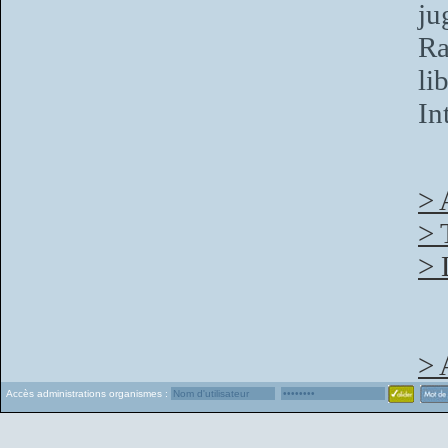
ju
Ra
li
In
> 
> 
> 
> 
Accès administrations organismes :