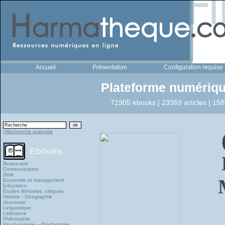
Accueil
Présentation
Configuration requise
Plateforme numériqu
71905 ebooks | 23369 articles | 158
>Recherche avancée
Ebooks
Beaux-arts
Communication
Droit
Economie et management
Education
Études littéraires, critiques
Histoire - Géographie
Jeunesse
Linguistique
Littérature
Philosophie
Psychanalyse – Psychologie