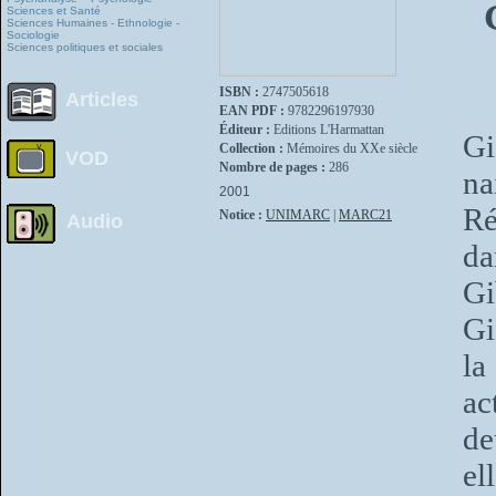
Sciences et Santé
Sciences Humaines - Ethnologie -
Sociologie
Sciences politiques et sociales
ISBN :
2747505618
Articles
EAN PDF :
9782296197930
Éditeur :
Editions L'Harmattan
Gi
Collection :
Mémoires du XXe siècle
VOD
Nombre de pages :
286
na
2001
Ré
Notice :
UNIMARC
|
MARC21
Audio
da
Gi
Gi
la
ac
de
el